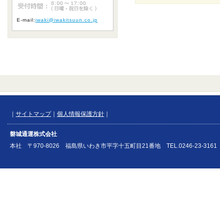
E-mail:
iwaki@iwakitsuun.co.jp
｜
サイトマップ
｜
個人情報保護方針
｜
磐城通運株式会社
本社 〒970-8026 福島県いわき市平字十五町目21番地 TEL.0246-23-3161 FAX