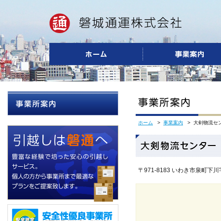
ホーム
>
事業案内
> 大剣物流セ
〒971-8183 いわき市泉町下川字大剣