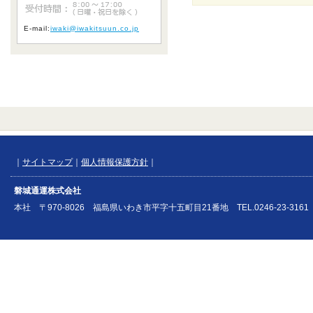
E-mail:
iwaki@iwakitsuun.co.jp
｜
サイトマップ
｜
個人情報保護方針
｜
磐城通運株式会社
本社 〒970-8026 福島県いわき市平字十五町目21番地 TEL.0246-23-3161 FAX