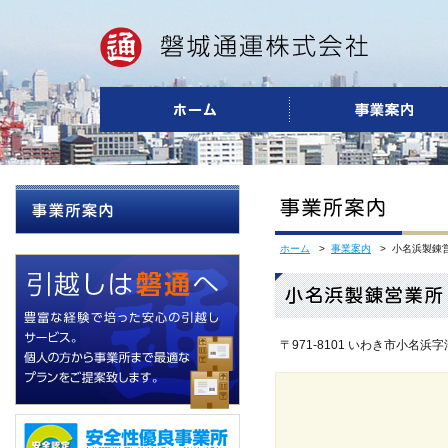
ホーム
>
事業案内
> 小名浜製錬
〒971-8101 いわき市小名浜字渚244