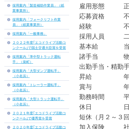
雇用形態 正社
採用案内「製造補助作業員」（紙
業事業所）
応募資格 不
採用案内「フォークリフト作業
員」（紙業事業所）
経験 不
採用案内「一般事務」
採用人員 二
２０２２年度｢エコドライブ活動コ
基本給 当社
ンクール｣で国土交通大臣賞を受賞
諸手当 物価手当
採用案内「準中型トラック運転
手」（泉町）
出勤手当・精勤
採用案内「大型ダンプ運転手」
昇給 年一
（小名浜）
採用案内「トレーラー運転手」
賞与 年二回
（小名浜）
勤務時間 平日 
採用案内「大型トラック運転手」
（小名浜）
休日 日・祝
２０２１年度｢エコドライブ活動コ
短休（月２～３
ンクール｣で優秀賞を受賞
加入保険 社会
２０２０年度｢エコドライブ活動コ