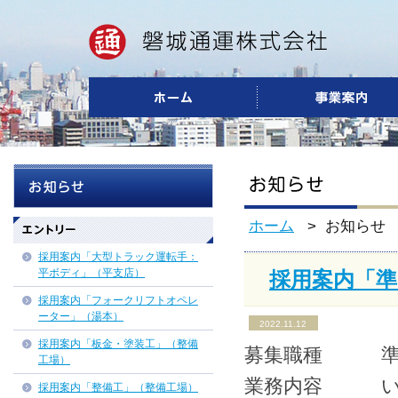
ホーム
> お知らせ
採用案内「大型トラック運転手：
平ボディ」（平支店）
採用案内「
採用案内「フォークリフトオペレ
ーター」（湯本）
2022.11.12
採用案内「板金・塗装工」（整備
募集職種 準
工場）
業務内容 いわ
採用案内「整備工」（整備工場）